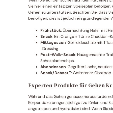
Wenn Sie auf der Suche nach dem Rat eines 
Sie hier einen eintägigen Speiseplan befolgen,
Gehen zu unterstützen. Beachten Sie, dass Si
benötigen, dies ist jedoch ein grundlegender
Frühstück
: Übernachtung Hafer mit H
Snack
: Ein Orange + 1 Unze Cheddar -
Mittagessen
: Getreideschale mit 1 T
-Dressing
Post-Walk-Snack
: Hausgemachte Trai
Schokoladenchips
Abendessen
: Gegrillter Lachs, sautier
Snack/Desser
T: Gefrorener Obstpop +
Experten-Produkte für Gehen Kra
Während das Gehen genauso herausfordernd sei
Körper dazu bringen, sich gut zu fühlen und Sie
angetrieben und hydratisiert sind. Wenn Sie si