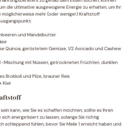
Ernährungsberaters zu genau dem Essen suchen, können
 um die ultimative ausgewogene Energie zu erhalten, um Ihr
e möglicherweise mehr (oder weniger) Kraftstoff
 Ausgangspunkt.
imbeeren und Mandelbutter
Käse
asse Quinoa, geröstetem Gemüse, 1/2 Avocado und Cashew
l -Mischung mit Nüssen, getrockneten Früchten, dunklen
tes Brokkoli und Pilze, brauner Reis
 Kiwi
ftstoff
n kann, wie Sie es schaffen möchten, sollte es Ihren
 sich energetisiert zu lassen, solange Sie richtig
ch schleppend fühlen, bevor Sie Meile 1 erreicht haben und