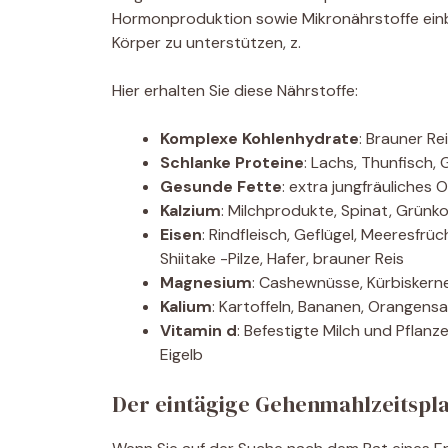
Hormonproduktion sowie Mikronährstoffe einb
Körper zu unterstützen, z.
Hier erhalten Sie diese Nährstoffe:
Komplexe Kohlenhydrate
: Brauner Re
Schlanke Proteine
: Lachs, Thunfisch,
Gesunde Fette
: extra jungfräuliches
Kalzium
: Milchprodukte, Spinat, Grünkoh
Eisen
: Rindfleisch, Geflügel, Meeresfr
Shiitake -Pilze, Hafer, brauner Reis
Magnesium
: Cashewnüsse, Kürbiskern
Kalium
: Kartoffeln, Bananen, Orangensa
Vitamin d
: Befestigte Milch und Pflanze
Eigelb
Der eintägige Gehenmahlzeitspla