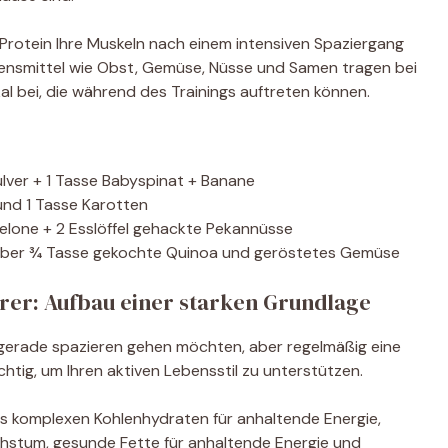
 Protein Ihre Muskeln nach einem intensiven Spaziergang
ensmittel wie Obst, Gemüse, Nüsse und Samen tragen bei
l bei, die während des Trainings auftreten können.
ulver + 1 Tasse Babyspinat + Banane
und 1 Tasse Karotten
elone + 2 Esslöffel gehackte Pekannüsse
u über ¾ Tasse gekochte Quinoa und geröstetes Gemüse
rer: Aufbau einer starken Grundlage
ie gerade spazieren gehen möchten, aber regelmäßig eine
tig, um Ihren aktiven Lebensstil zu unterstützen.
s komplexen Kohlenhydraten für anhaltende Energie,
hstum, gesunde Fette für anhaltende Energie und