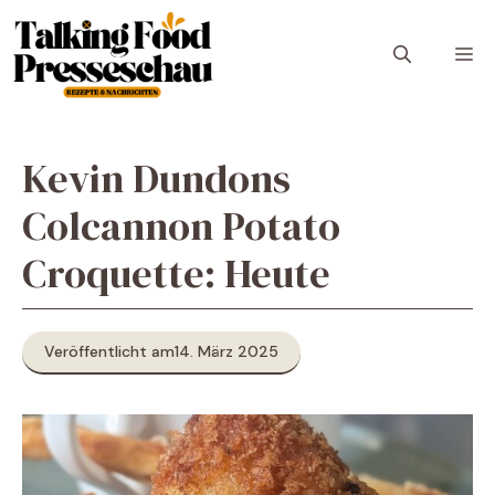
Zum
Inhalt
M
springen
Kevin Dundons
Colcannon Potato
Croquette: Heute
Veröffentlicht am
14. März 2025