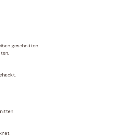
iben geschnitten.
tten.
gehackt.
hnitten
knet.