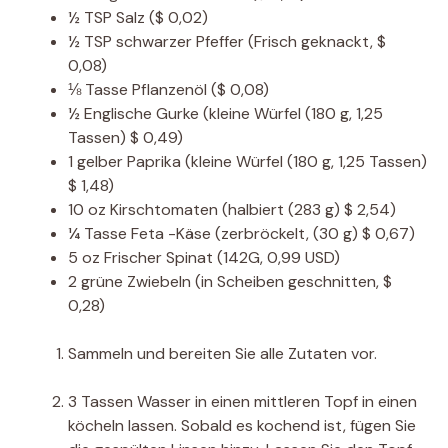
½
TSP
Salz
($ 0,02)
½
TSP
schwarzer Pfeffer
(Frisch geknackt, $
0,08)
⅛
Tasse
Pflanzenöl
($ 0,08)
½
Englische Gurke
(kleine Würfel (180 g, 1,25
Tassen) $ 0,49)
1
gelber Paprika
(kleine Würfel (180 g, 1,25 Tassen)
$ 1,48)
10
oz
Kirschtomaten
(halbiert (283 g) $ 2,54)
¼
Tasse
Feta -Käse
(zerbröckelt, (30 g) $ 0,67)
5
oz
Frischer Spinat
(142G, 0,99 USD)
2
grüne Zwiebeln
(in Scheiben geschnitten, $
0,28)
Sammeln und bereiten Sie alle Zutaten vor.
3 Tassen Wasser in einen mittleren Topf in einen
köcheln lassen. Sobald es kochend ist, fügen Sie