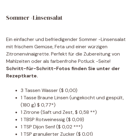
Sommer -Linsensalat
Ein einfacher und befriedigender Sommer -Linsensalat
mit frischem Gemüse, Feta und einer würzigen
Zitronenvinaigrette. Perfekt für die Zubereitung von
Mahlzeiten oder als farbenfrohe Potluck -Seite!
Schritt-für-Schritt-Fotos finden Sie unter der
Rezeptkarte.
3
Tassen
Wasser
($ 0,00)
1
Tasse
Braune Linsen
(ungekocht und gespült,
(180 g) $ 0,77*)
1
Zitrone
(Saft und Zest, $ 0,58 **)
1
TBSP
Rotweinessig
($ 0,09)
1
TSP
Dijon Senf
($ 0,02 ***)
1
TSP
granulierter Zucker
($ 0,01)