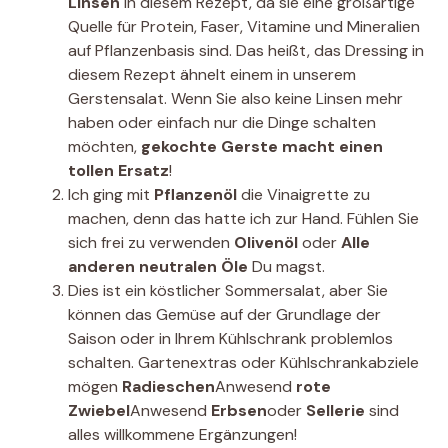
Linsen
In diesem Rezept, da sie eine großartige
Quelle für Protein, Faser, Vitamine und Mineralien
auf Pflanzenbasis sind. Das heißt, das Dressing in
diesem Rezept ähnelt einem in unserem
Gerstensalat. Wenn Sie also keine Linsen mehr
haben oder einfach nur die Dinge schalten
möchten,
gekochte Gerste macht einen
tollen Ersatz
!
Ich ging mit
Pflanzenöl
die Vinaigrette zu
machen, denn das hatte ich zur Hand. Fühlen Sie
sich frei zu verwenden
Olivenöl
oder
Alle
anderen neutralen Öle
Du magst.
Dies ist ein köstlicher Sommersalat, aber Sie
können das Gemüse auf der Grundlage der
Saison oder in Ihrem Kühlschrank problemlos
schalten. Gartenextras oder Kühlschrankabziele
mögen
Radieschen
Anwesend
rote
Zwiebel
Anwesend
Erbsen
oder
Sellerie
sind
alles willkommene Ergänzungen!