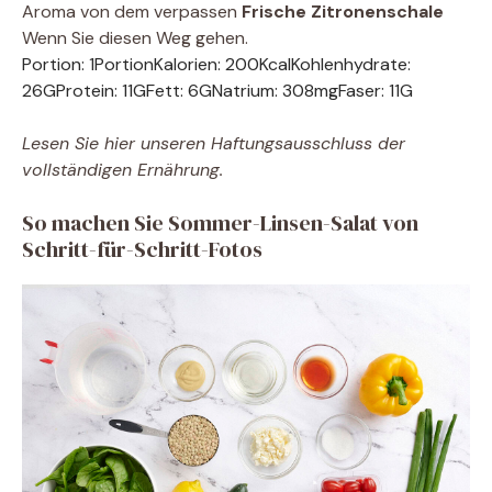
Aroma von dem verpassen
Frische Zitronenschale
Wenn Sie diesen Weg gehen.
Portion:
1
Portion
Kalorien:
200
Kcal
Kohlenhydrate:
26
G
Protein:
11
G
Fett:
6
G
Natrium:
308
mg
Faser:
11
G
Lesen Sie hier unseren Haftungsausschluss der
vollständigen Ernährung.
So machen Sie Sommer-Linsen-Salat von
Schritt-für-Schritt-Fotos