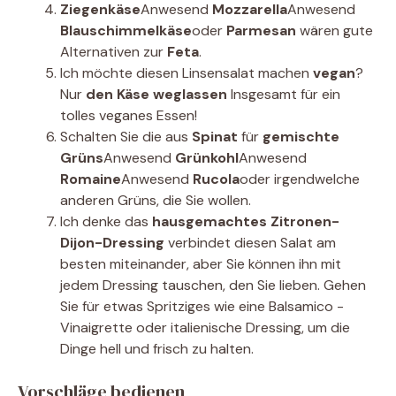
Ziegenkäse
Anwesend
Mozzarella
Anwesend
Blauschimmelkäse
oder
Parmesan
wären gute
Alternativen zur
Feta
.
Ich möchte diesen Linsensalat machen
vegan
?
Nur
den Käse weglassen
Insgesamt für ein
tolles veganes Essen!
Schalten Sie die aus
Spinat
für
gemischte
Grüns
Anwesend
Grünkohl
Anwesend
Romaine
Anwesend
Rucola
oder irgendwelche
anderen Grüns, die Sie wollen.
Ich denke das
hausgemachtes Zitronen-
Dijon-Dressing
verbindet diesen Salat am
besten miteinander, aber Sie können ihn mit
jedem Dressing tauschen, den Sie lieben. Gehen
Sie für etwas Spritziges wie eine Balsamico -
Vinaigrette oder italienische Dressing, um die
Dinge hell und frisch zu halten.
Vorschläge bedienen