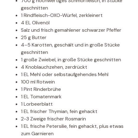
700 g hochwertiges Schmorfleisch, in Stücke
geschnitten
1 Rindfleisch-OXO-Würfel, zerkleinert
4 EL Olivenöl
Salz und frisch gemahlener schwarzer Pfeffer
25 g Butter
4–5 Karotten, geschält und in große Stücke
geschnitten
1 große Zwiebel, in große Stücke geschnitten
4 Knoblauchzehen, zerdrückt
1 EL Mehl oder selbstaufgehendes Mehl
100 ml Rotwein
1 Pint Rinderbrühe
1 EL Tomatenmark
1 Lorbeerblatt
1 EL frischer Thymian, fein gehackt
2-3 Zweige frischer Rosmarin
1 EL frische Petersilie, fein gehackt, plus etwas
zum Garnieren