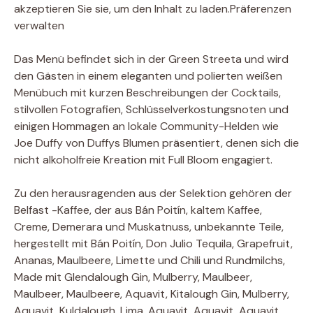
akzeptieren Sie sie, um den Inhalt zu laden.
Präferenzen
verwalten
Das Menü befindet sich in der Green Streeta und wird
den Gästen in einem eleganten und polierten weißen
Menübuch mit kurzen Beschreibungen der Cocktails,
stilvollen Fotografien, Schlüsselverkostungsnoten und
einigen Hommagen an lokale Community-Helden wie
Joe Duffy von Duffys Blumen präsentiert, denen sich die
nicht alkoholfreie Kreation mit Full Bloom engagiert.
Zu den herausragenden aus der Selektion gehören der
Belfast -Kaffee, der aus Bán Poitín, kaltem Kaffee,
Creme, Demerara und Muskatnuss, unbekannte Teile,
hergestellt mit Bán Poitín, Don Julio Tequila, Grapefruit,
Ananas, Maulbeere, Limette und Chili und Rundmilchs,
Made mit Glendalough Gin, Mulberry, Maulbeer,
Maulbeer, Maulbeere, Aquavit, Kitalough Gin, Mulberry,
Aquavit, Kuldalough, Lima, Aquavit, Aquavit, Aquavit,