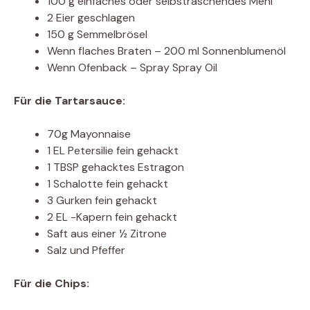
100 g einfaches oder selbstraschendes Mehl
2 Eier geschlagen
150 g Semmelbrösel
Wenn flaches Braten – 200 ml Sonnenblumenöl
Wenn Ofenback – Spray Spray Oil
Für die Tartarsauce:
70g Mayonnaise
1 EL Petersilie fein gehackt
1 TBSP gehacktes Estragon
1 Schalotte fein gehackt
3 Gurken fein gehackt
2 EL -Kapern fein gehackt
Saft aus einer ½ Zitrone
Salz und Pfeffer
Für die Chips: