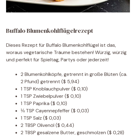
Buffalo Blumenkohlflügelrezept
Dieses Rezept für Buffalo Blumenkohlflügel ist das,
woraus vegetarische Träume bestehen! Würzig, würzig
und perfekt für Spieltag, Partys oder jederzeit!
2
Blumenkohlköpfe, getrennt in große Blüten (ca.
2 Pfund) getrennt
($ 5,94)
1
TSP
Knoblauchpulver
($ 0,10)
1
TSP
Zwiebelpulver
($ 0,10)
1
TSP
Paprika
($ 0,10)
⅛
TSP
Cayennepfeffer
($ 0,03)
1
TSP
Salz
($ 0,03)
2
TBSP
Olivenöl
($ 0,44)
2
TBSP
gesalzene Butter, geschmolzen
($ 0,28)