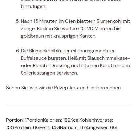
hinzufügen.
Nach 15 Minuten im Ofen blättern Blumenkohl mit
Zange. Backen Sie weitere 15-20 Minuten bis
goldbraun mit knusprigen Kanten.
Die Blumenkohlblütter mit hausgemachter
Büffelsauce bürsten. Heiß mit Blauschimmelkäse-
oder Ranch -Dressing und frischen Karotten und
Selleriestangen servieren.
Sehen Sie, wie wir die Rezeptkosten hier berechnen.
Portion:
1
Portion
Kalorien:
189
Kcal
Kohlenhydrate:
15
G
Protein:
6
G
Fett:
14
G
Natrium:
1174
mg
Faser:
6
G