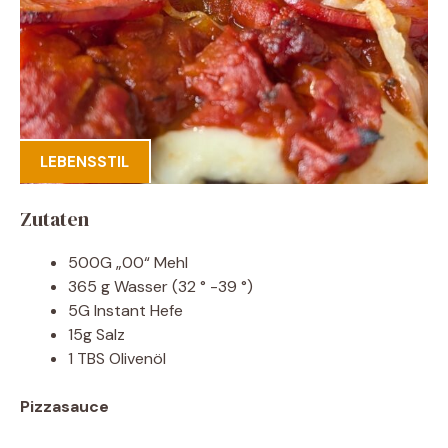
LEBENSSTIL
Zutaten
500G „00“ Mehl
365 g Wasser (32 ° -39 °)
5G Instant Hefe
15g Salz
1 TBS Olivenöl
Pizzasauce