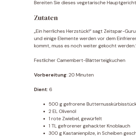
Bereiten Sie dieses vegetarische Hauptgerich
Zutaten
„Ein herrliches Herzstück!“ sagt Zeitspar-Gur
und einige Elemente werden vor dem Einfriere
kommt, muss es noch weiter gekocht werden.
Festlicher Camembert-Blätterteigkuchen
Vorbereitung
: 20 Minuten
Dient
: 6
500 g gefrorene Butternusskürbisstüc
2 EL Olivenöl
1 rote Zwiebel, gewürfelt
1 TL gefrorener gehackter Knoblauch
300 g Kastanienpilze, in Scheiben gesc