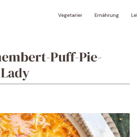
Vegetarier
Ernährung
Le
membert-Puff-Pie-
 Lady