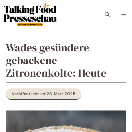
Zum
Inhalt
M
springen
Wades gesündere
gebackene
Zitronenkolte: Heute
Veröffentlicht am
25. März 2025