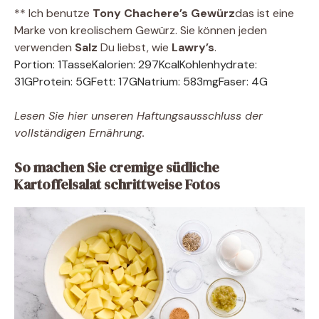
** Ich benutze
Tony Chachere’s Gewürz
das ist eine
Marke von kreolischem Gewürz. Sie können jeden
verwenden
Salz
Du liebst, wie
Lawry’s
.
Portion:
1
Tasse
Kalorien:
297
Kcal
Kohlenhydrate:
31
G
Protein:
5
G
Fett:
17
G
Natrium:
583
mg
Faser:
4
G
Lesen Sie hier unseren Haftungsausschluss der
vollständigen Ernährung.
So machen Sie cremige südliche
Kartoffelsalat schrittweise Fotos