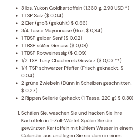
3
lbs.
Yukon Goldkartoffeln
(1.360 g, 2,98 USD *)
1
TSP
Salz
($ 0,04)
2
Eier
(groß (gekühlt) $ 0,66)
3/4
Tasse
Mayonnaise
(6oz, $ 0,84)
1
TBSP
gelber Senf
($ 0,02)
1
TBSP
süßer Genuss
($ 0,08)
1
TBSP
Rotweinessig
($ 0,09)
1/2
TSP
Tony Chachere’s Gewürz
($ 0,03 **)
1/4
TSP
schwarzer Pfeffer
(Frisch geknackt, $
0,04)
2
grüne Zwiebeln
(Dünn in Scheiben geschnitten,
$ 0,27)
2
Rippen
Sellerie
(gehackt (1 Tasse, 220 g) $ 0,38)
Schälen Sie, waschen Sie und hacken Sie Ihre
Kartoffeln in 1-Zoll-Würfel. Spülen Sie die
gewürzten Kartoffeln mit kühlem Wasser in einem
Colander aus und legen Sie sie dann in einen