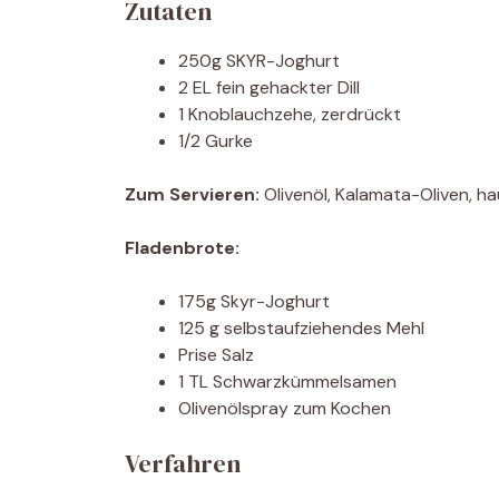
Zutaten
250g SKYR-Joghurt
2 EL fein gehackter Dill
1 Knoblauchzehe, zerdrückt
1/2 Gurke
Zum Servieren:
Olivenöl, Kalamata-Oliven, 
Fladenbrote:
175g Skyr-Joghurt
125 g selbstaufziehendes Mehl
Prise Salz
1 TL Schwarzkümmelsamen
Olivenölspray zum Kochen
Verfahren