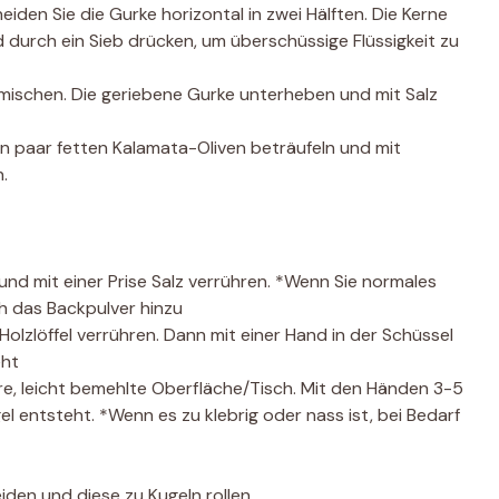
neiden Sie die Gurke horizontal in zwei Hälften. Die Kerne
d durch ein Sieb drücken, um überschüssige Flüssigkeit zu
mischen. Die geriebene Gurke unterheben und mit Salz
in paar fetten Kalamata-Oliven beträufeln und mit
.
und mit einer Prise Salz verrühren. *Wenn Sie normales
h das Backpulver hinzu
lzlöffel verrühren. Dann mit einer Hand in der Schüssel
eht
re, leicht bemehlte Oberfläche/Tisch. Mit den Händen 3-5
el entsteht. *Wenn es zu klebrig oder nass ist, bei Bedarf
iden und diese zu Kugeln rollen