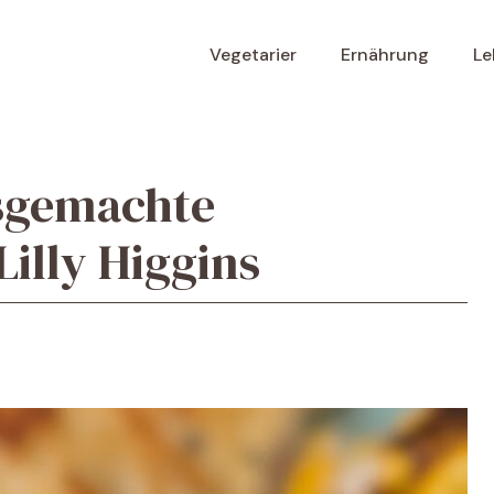
Vegetarier
Ernährung
Le
usgemachte
illy Higgins