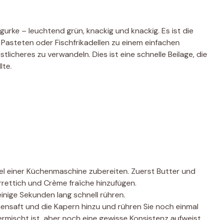
ngurke – leuchtend grün, knackig und knackig. Es ist die
 Pasteten oder Fischfrikadellen zu einem einfachen
icheres zu verwandeln. Dies ist eine schnelle Beilage, die
lte.
sel einer Küchenmaschine zubereiten. Zuerst Butter und
errettich und Crème fraîche hinzufügen.
inige Sekunden lang schnell rühren.
nensaft und die Kapern hinzu und rühren Sie noch einmal
vermischt ist, aber noch eine gewisse Konsistenz aufweist.