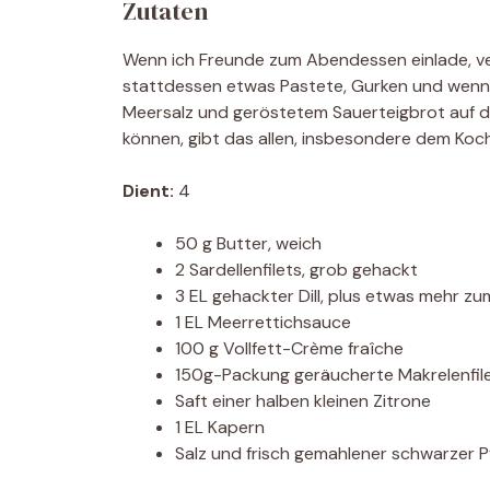
Zutaten
Wenn ich Freunde zum Abendessen einlade, ver
stattdessen etwas Pastete, Gurken und wenn 
Meersalz und geröstetem Sauerteigbrot auf d
können, gibt das allen, insbesondere dem Koch
Dient:
4
50 g Butter, weich
2 Sardellenfilets, grob gehackt
3 EL gehackter Dill, plus etwas mehr z
1 EL Meerrettichsauce
100 g Vollfett-Crème fraîche
150g-Packung geräucherte Makrelenfil
Saft einer halben kleinen Zitrone
1 EL Kapern
Salz und frisch gemahlener schwarzer P