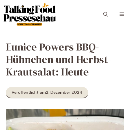
Zum
Inhalt
M
springen
Eunice Powers BBQ-
Hühnchen und Herbst-
Krautsalat: Heute
Veröffentlicht am
2. Dezember 2024