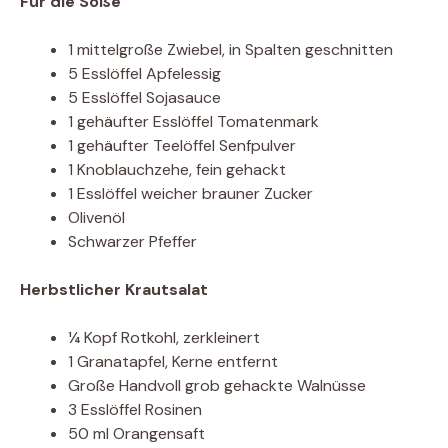
Für die Soße
1 mittelgroße Zwiebel, in Spalten geschnitten
5 Esslöffel Apfelessig
5 Esslöffel Sojasauce
1 gehäufter Esslöffel Tomatenmark
1 gehäufter Teelöffel Senfpulver
1 Knoblauchzehe, fein gehackt
1 Esslöffel weicher brauner Zucker
Olivenöl
Schwarzer Pfeffer
Herbstlicher Krautsalat
¼ Kopf Rotkohl, zerkleinert
1 Granatapfel, Kerne entfernt
Große Handvoll grob gehackte Walnüsse
3 Esslöffel Rosinen
50 ml Orangensaft