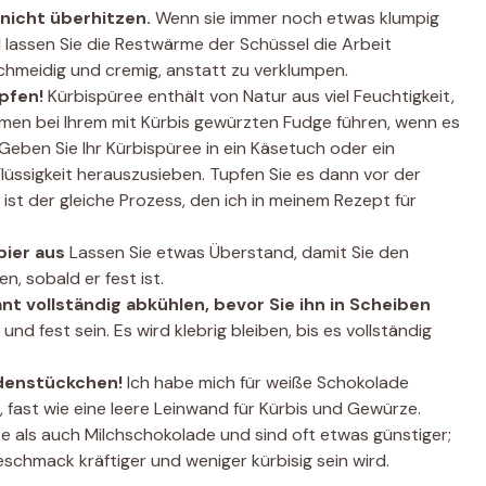
 nicht überhitzen.
Wenn sie immer noch etwas klumpig
 lassen Sie die Restwärme der Schüssel die Arbeit
schmeidig und cremig, anstatt zu verklumpen.
upfen!
Kürbispüree enthält von Natur aus viel Feuchtigkeit,
lemen bei Ihrem mit Kürbis gewürzten Fudge führen, wenn es
Geben Sie Ihr Kürbispüree in ein Käsetuch oder ein
lüssigkeit herauszusieben. Tupfen Sie es dann vor der
st der gleiche Prozess, den ich in meinem Rezept für
pier aus
Lassen Sie etwas Überstand, damit Sie den
, sobald er fest ist.
t vollständig abkühlen, bevor Sie ihn in Scheiben
nd fest sein. Es wird klebrig bleiben, bis es vollständig
adenstückchen!
Ich habe mich für weiße Schokolade
, fast wie eine leere Leinwand für Kürbis und Gewürze.
ße als auch Milchschokolade und sind oft etwas günstiger;
schmack kräftiger und weniger kürbisig sein wird.