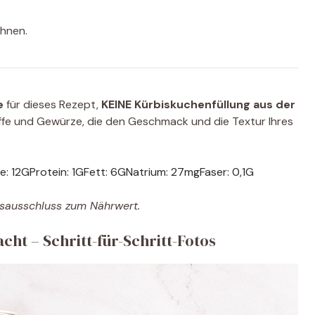
chnen.
e
für dieses Rezept,
KEINE Kürbiskuchenfüllung aus der
offe und Gewürze, die den Geschmack und die Textur Ihres
e:
12
G
Protein:
1
G
Fett:
6
G
Natrium:
27
mg
Faser:
0,1
G
gsausschluss zum Nährwert.
ht – Schritt-für-Schritt-Fotos