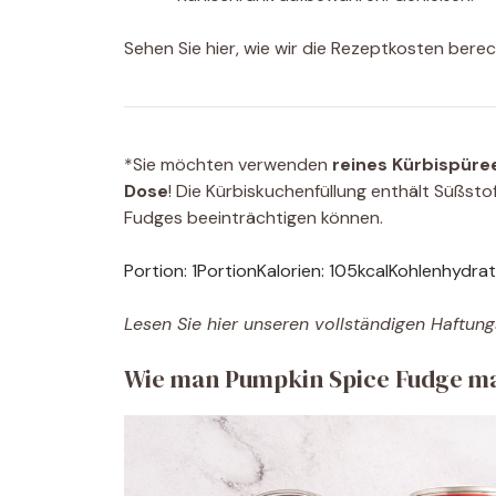
Sehen Sie hier, wie wir die Rezeptkosten bere
*Sie möchten verwenden
reines Kürbispüre
Dose
! Die Kürbiskuchenfüllung enthält Süßst
Fudges beeinträchtigen können.
Portion:
1
Portion
Kalorien:
105
kcal
Kohlenhydrat
Lesen Sie hier unseren vollständigen Haftun
Wie man Pumpkin Spice Fudge mac