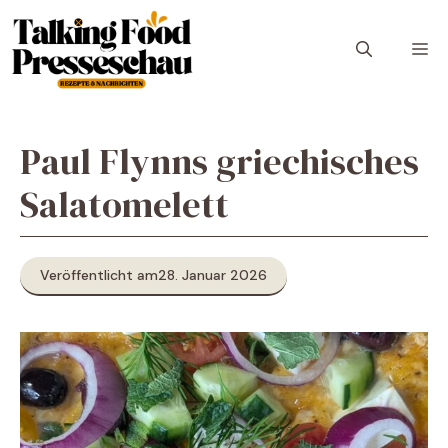
Zum
Inhalt
M
springen
Paul Flynns griechisches
Salatomelett
Veröffentlicht am
28. Januar 2026