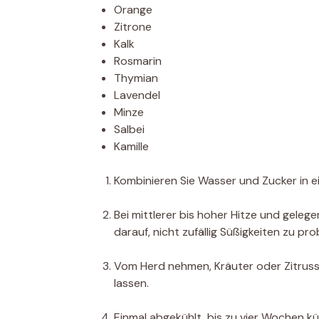
Orange
Zitrone
Kalk
Rosmarin
Thymian
Lavendel
Minze
Salbei
Kamille
Kombinieren Sie Wasser und Zucker in e
Bei mittlerer bis hoher Hitze und gelege
darauf, nicht zufällig Süßigkeiten zu pro
Vom Herd nehmen, Kräuter oder Zitruss
lassen.
Einmal abgekühlt, bis zu vier Wochen k