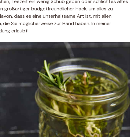
en, Teezeit ein wenig Schub geben oder schlichtes altes
n großartiger budgetfreundlicher Hack, um alles zu
von, dass es eine unterhaltsame Art ist, mit allen
, die Sie möglicherweise zur Hand haben. In meiner
ung erlaubt!