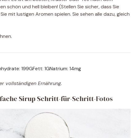
 schön und hell bleiben! (Stellen Sie sicher, dass Sie
Sie mit lustigen Aromen spielen. Sie sehen alle dazu, gleich
chnen.
nhydrate:
199
G
Fett:
1
G
Natrium:
14
mg
er vollständigen Ernährung.
che Sirup Schritt-für-Schritt-Fotos