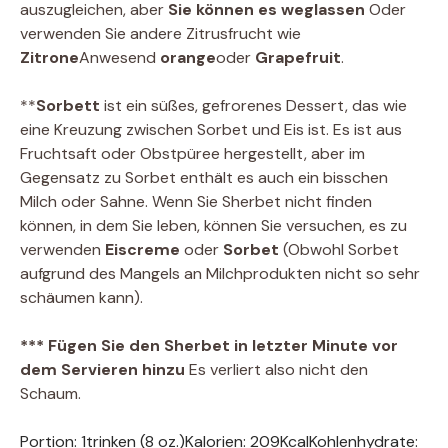
auszugleichen, aber
Sie können es weglassen
Oder
verwenden Sie andere Zitrusfrucht wie
Zitrone
Anwesend
orange
oder
Grapefruit
.
**
Sorbett
ist ein süßes, gefrorenes Dessert, das wie
eine Kreuzung zwischen Sorbet und Eis ist. Es ist aus
Fruchtsaft oder Obstpüree hergestellt, aber im
Gegensatz zu Sorbet enthält es auch ein bisschen
Milch oder Sahne. Wenn Sie Sherbet nicht finden
können, in dem Sie leben, können Sie versuchen, es zu
verwenden
Eiscreme
oder
Sorbet
(Obwohl Sorbet
aufgrund des Mangels an Milchprodukten nicht so sehr
schäumen kann).
*** Fügen Sie den Sherbet in letzter Minute vor
dem Servieren hinzu
Es verliert also nicht den
Schaum.
Portion:
1
trinken (8 oz.)
Kalorien:
209
Kcal
Kohlenhydrate: