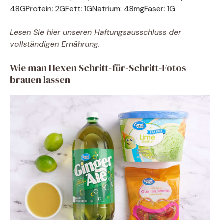
48
G
Protein:
2
G
Fett:
1
G
Natrium:
48
mg
Faser:
1
G
Lesen Sie hier unseren Haftungsausschluss der
vollständigen Ernährung.
Wie man Hexen Schritt-für-Schritt-Fotos
brauen lassen