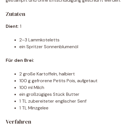
gestampft und ohne Entschuldigung geschlürft werden.
Zutaten
Dient
: 1
2–3 Lammkoteletts
ein Spritzer Sonnenblumenöl
Für den Brei:
2 große Kartoffeln, halbiert
100 g gefrorene Petits Pois, aufgetaut
100 ml Milch
ein großzügiges Stück Butter
1 TL zubereiteter englischer Senf
1 TL Minzgelee
Verfahren