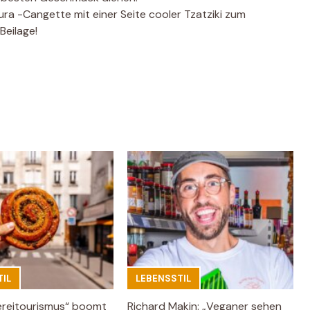
ra -Cangette mit einer Seite cooler Tzatziki zum
Beilage!
IL
LEBENSSTIL
ereitourismus“ boomt
Richard Makin: „Veganer sehen