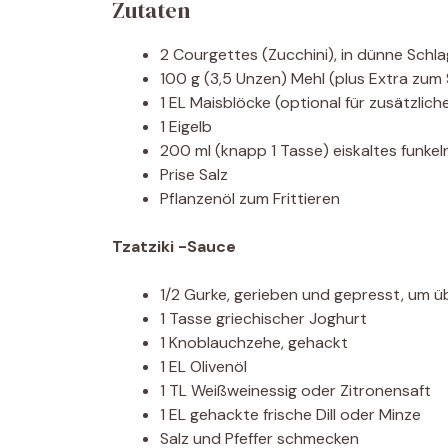
Zutaten
2 Courgettes (Zucchini), in dünne Sch
100 g (3,5 Unzen) Mehl (plus Extra zum
1 EL Maisblöcke (optional für zusätzlich
1 Eigelb
200 ml (knapp 1 Tasse) eiskaltes funk
Prise Salz
Pflanzenöl zum Frittieren
Tzatziki -Sauce
1/2 Gurke, gerieben und gepresst, um 
1 Tasse griechischer Joghurt
1 Knoblauchzehe, gehackt
1 EL Olivenöl
1 TL Weißweinessig oder Zitronensaft
1 EL gehackte frische Dill oder Minze
Salz und Pfeffer schmecken