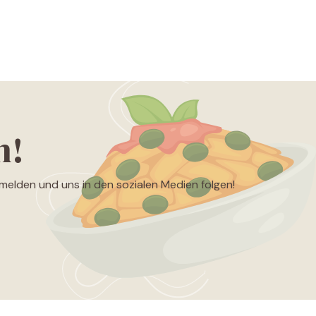
n!
nmelden und uns in den sozialen Medien folgen!