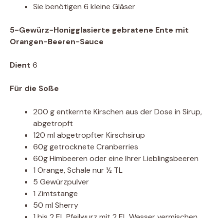
Sie benötigen 6 kleine Gläser
5-Gewürz-Honigglasierte gebratene Ente mit
Orangen-Beeren-Sauce
Dient
6
Für die Soße
200 g entkernte Kirschen aus der Dose in Sirup,
abgetropft
120 ml abgetropfter Kirschsirup
60g getrocknete Cranberries
60g Himbeeren oder eine Ihrer Lieblingsbeeren
1 Orange, Schale nur ½ TL
5 Gewürzpulver
1 Zimtstange
50 ml Sherry
1 bis 2 EL Pfeilwurz mit 2 EL Wasser vermischen,