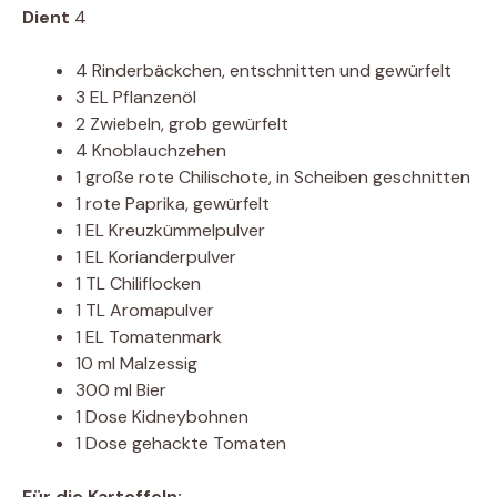
Dient
4
4 Rinderbäckchen, entschnitten und gewürfelt
3 EL Pflanzenöl
2 Zwiebeln, grob gewürfelt
4 Knoblauchzehen
1 große rote Chilischote, in Scheiben geschnitten
1 rote Paprika, gewürfelt
1 EL Kreuzkümmelpulver
1 EL Korianderpulver
1 TL Chiliflocken
1 TL Aromapulver
1 EL Tomatenmark
10 ml Malzessig
300 ml Bier
1 Dose Kidneybohnen
1 Dose gehackte Tomaten
Für die Kartoffeln: