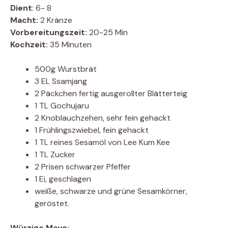
Dient
: 6- 8
Macht:
2 Kränze
Vorbereitungszeit:
20-25 Min
Kochzeit:
35 Minuten
500g Wurstbrät
3 EL Ssamjang
2 Päckchen fertig ausgerollter Blätterteig
1 TL Gochujaru
2 Knoblauchzehen, sehr fein gehackt
1 Frühlingszwiebel, fein gehackt
1 TL reines Sesamöl von Lee Kum Kee
1 TL Zucker
2 Prisen schwarzer Pfeffer
1 Ei, geschlagen
weiße, schwarze und grüne Sesamkörner,
geröstet.
Würzige Mayo: