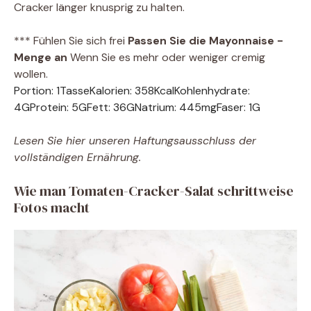
Cracker länger knusprig zu halten.
*** Fühlen Sie sich frei
Passen Sie die Mayonnaise -
Menge an
Wenn Sie es mehr oder weniger cremig
wollen.
Portion:
1
Tasse
Kalorien:
358
Kcal
Kohlenhydrate:
4
G
Protein:
5
G
Fett:
36
G
Natrium:
445
mg
Faser:
1
G
Lesen Sie hier unseren Haftungsausschluss der
vollständigen Ernährung.
Wie man Tomaten-Cracker-Salat schrittweise
Fotos macht