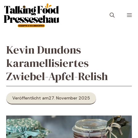
Zum
Inhalt
M
springen
Kevin Dundons
karamellisiertes
Zwiebel-Apfel-Relish
Veröffentlicht am
27. November 2025