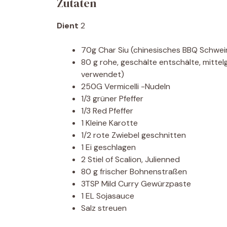
Zutaten
Dient
2
70g Char Siu (chinesisches BBQ Schwein
80 g rohe, geschälte entschälte, mitte
verwendet)
250G Vermicelli -Nudeln
1/3 grüner Pfeffer
1/3 Red Pfeffer
1 Kleine Karotte
1/2 rote Zwiebel geschnitten
1 Ei geschlagen
2 Stiel of Scalion, Julienned
80 g frischer Bohnenstraßen
3TSP Mild Curry Gewürzpaste
1 EL Sojasauce
Salz streuen