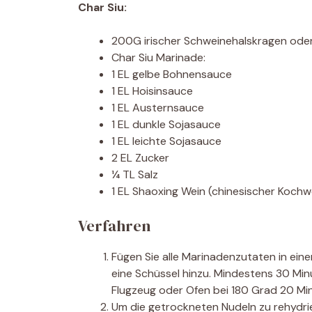
Char Siu:
200G irischer Schweinehalskragen oder 
Char Siu Marinade:
1 EL gelbe Bohnensauce
1 EL Hoisinsauce
1 EL Austernsauce
1 EL dunkle Sojasauce
1 EL leichte Sojasauce
2 EL Zucker
¼ TL Salz
1 EL Shaoxing Wein (chinesischer Kochw
Verfahren
Fügen Sie alle Marinadenzutaten in einer
eine Schüssel hinzu. Mindestens 30 Min
Flugzeug oder Ofen bei 180 Grad 20 Min
Um die getrockneten Nudeln zu rehydrie