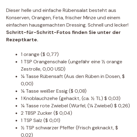
Dieser helle und einfache Rübensalat besteht aus
Konserven, Orangen, Feta, frischer Minze und einem
einfachen hausgemachten Dressing. Schnell und lecker!
Schritt-für-Schritt-Fotos finden Sie unter der
Rezeptkarte.
1
orange
($ 0,77)
1
TSP
Orangenschale
(ungefähr eine ½ orange
Zestrolle, 0,00 USD)
¼
Tasse
Rübensaft
(Aus den Rüben in Dosen, $
0,00)
¼
Tasse
weißer Essig
($ 0,08)
1
Knoblauchzehe
(gehackt, (ca. ½ TL) $ 0,03)
¼
Tasse
rote Zwiebel
(Würfel, (¼ Zwiebel) $ 0,26)
2
TBSP
Zucker
($ 0,04)
1
TSP
Salz
($ 0,01)
½
TSP
schwarzer Pfeffer
(Frisch geknackt, $
0,02)