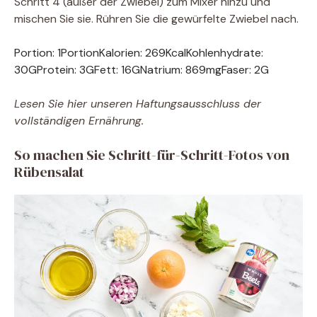
Schritt 4 (außer der Zwiebel) zum Mixer hinzu und
mischen Sie sie. Rühren Sie die gewürfelte Zwiebel nach.
Portion:
1
Portion
Kalorien:
269
Kcal
Kohlenhydrate:
30
G
Protein:
3
G
Fett:
16
G
Natrium:
869
mg
Faser:
2
G
Lesen Sie hier unseren Haftungsausschluss der
vollständigen Ernährung.
So machen Sie Schritt-für-Schritt-Fotos von
Rübensalat