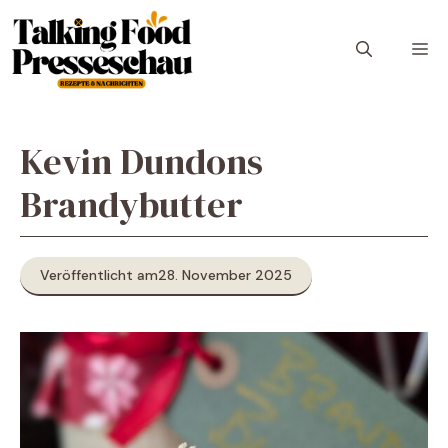
Zum
Inhalt
M
springen
Kevin Dundons
Brandybutter
Veröffentlicht am
28. November 2025