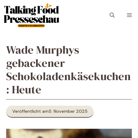
Zum
Inhalt
M
springen
Wade Murphys
gebackener
Schokoladenkäsekuchen
: Heute
Veröffentlicht am
5. November 2025