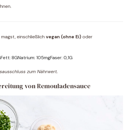
chnen.
magst, einschließlich
vegan (ohne Ei)
oder
G
Fett:
8
G
Natrium:
105
mg
Faser:
0,1
G
gsausschluss zum Nährwert.
ubereitung von Remouladensauce