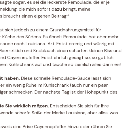
 sagte sogar, es sei die leckerste Remoulade, die er je
meldung, die mich sofort dazu bringt, meine
s braucht einen eigenen Beitrag.“
hat sich jedoch zu einem Grundnahrungsmittel für
r Küche des Südens. Es ähnelt Remoulade, hat aber mehr
sauce nach Louisiana-Art. Es ist cremig und würzig mit
Meerrettich und Knoblauch einen scharfen kleinen Biss und
d Cayennepfeffer. Es ist ehrlich gesagt so, so gut. Ich
em Kühlschrank auf und tauche so ziemlich alles darin ein!
it haben.
Diese schnelle Remoulade-Sauce lässt sich
r ein wenig Ruhe im Kühlschrank (auch nur ein paar
tiger schmecken. Der nächste Tag ist der Höhepunkt des
e Sie wirklich mögen.
Entscheiden Sie sich für Ihre
wende scharfe Soße der Marke Louisiana, aber alles, was
eweils eine Prise Cayennepfeffer hinzu oder rühren Sie