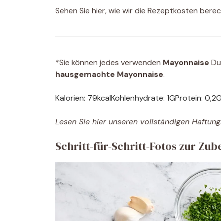
Sehen Sie hier, wie wir die Rezeptkosten bere
*Sie können jedes verwenden
Mayonnaise
Du 
hausgemachte Mayonnaise
.
Kalorien:
79
kcal
Kohlenhydrate:
1
G
Protein:
0,2
Lesen Sie hier unseren vollständigen Haftun
Schritt-für-Schritt-Fotos zur Z