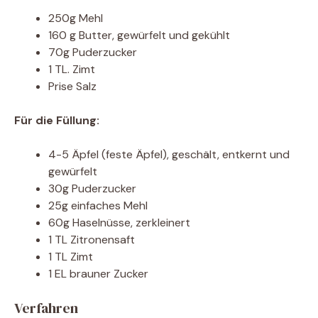
250g Mehl
160 g Butter, gewürfelt und gekühlt
70g Puderzucker
1 TL. Zimt
Prise Salz
Für die Füllung:
4-5 Äpfel (feste Äpfel), geschält, entkernt und
gewürfelt
30g Puderzucker
25g einfaches Mehl
60g Haselnüsse, zerkleinert
1 TL Zitronensaft
1 TL Zimt
1 EL brauner Zucker
Verfahren