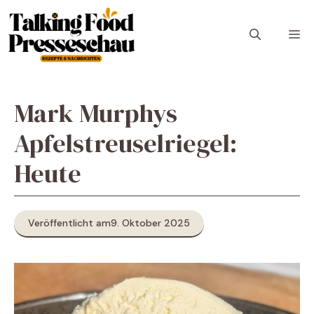
Zum
Inhalt
M
springen
Mark Murphys
Apfelstreuselriegel:
Heute
Veröffentlicht am
9. Oktober 2025