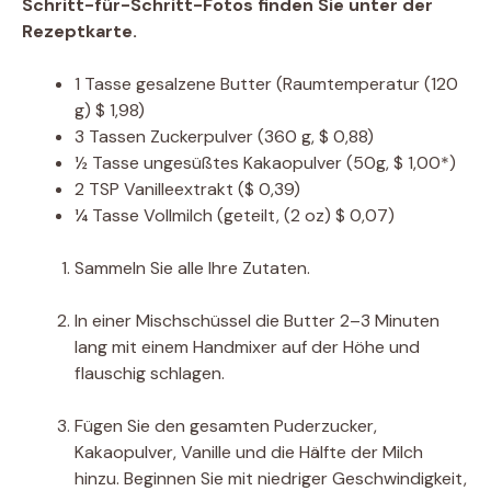
Schritt-für-Schritt-Fotos finden Sie unter der
Rezeptkarte.
1
Tasse
gesalzene Butter
(Raumtemperatur (120
g) $ 1,98)
3
Tassen
Zuckerpulver
(360 g, $ 0,88)
½
Tasse
ungesüßtes Kakaopulver
(50g, $ 1,00*)
2
TSP
Vanilleextrakt
($ 0,39)
¼
Tasse
Vollmilch
(geteilt, (2 oz) $ 0,07)
Sammeln Sie alle Ihre Zutaten.
In einer Mischschüssel die Butter 2–3 Minuten
lang mit einem Handmixer auf der Höhe und
flauschig schlagen.
Fügen Sie den gesamten Puderzucker,
Kakaopulver, Vanille und die Hälfte der Milch
hinzu. Beginnen Sie mit niedriger Geschwindigkeit,