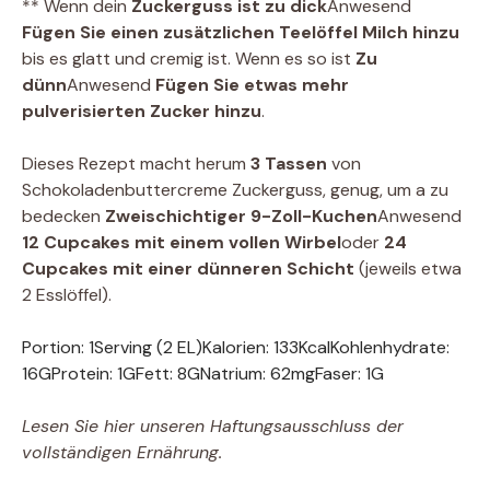
** Wenn dein
Zuckerguss ist zu dick
Anwesend
Fügen Sie einen zusätzlichen Teelöffel Milch hinzu
bis es glatt und cremig ist. Wenn es so ist
Zu
dünn
Anwesend
Fügen Sie etwas mehr
pulverisierten Zucker hinzu
.
Dieses Rezept macht herum
3 Tassen
von
Schokoladenbuttercreme Zuckerguss, genug, um a zu
bedecken
Zweischichtiger 9-Zoll-Kuchen
Anwesend
12 Cupcakes mit einem vollen Wirbel
oder
24
Cupcakes mit einer dünneren Schicht
(jeweils etwa
2 Esslöffel).
Portion:
1
Serving (2 EL)
Kalorien:
133
Kcal
Kohlenhydrate:
16
G
Protein:
1
G
Fett:
8
G
Natrium:
62
mg
Faser:
1
G
Lesen Sie hier unseren Haftungsausschluss der
vollständigen Ernährung.