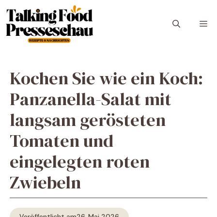
Zum
Inhalt
M
springen
Kochen Sie wie ein Koch:
Panzanella-Salat mit
langsam gerösteten
Tomaten und
eingelegten roten
Zwiebeln
Veröffentlicht am
26. Mai 2026