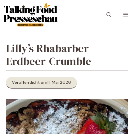
Zum
Inhalt
M
springen
Lilly’s Rhabarber-
Erdbeer-Crumble
Veröffentlicht am
11. Mai 2026