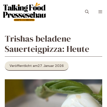
Zum
Inhalt
M
springen
Trishas beladene
Sauerteigpizza: Heute
Veröffentlicht am
27. Januar 2026