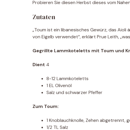
Probieren Sie diesen Herbst dieses vom Nahen 
Zutaten
„Toum ist ein libanesisches Gewürz, das Aioli 
von Eigelb verwendet“, erklärt Prue Leith, „w
Gegrillte Lammkoteletts mit Toum und Kr
Dient
4
8-12 Lammkoteletts
1 EL Olivenöl
Salz und schwarzer Pfeffer
Zum Toum:
1 Knoblauchknolle, Zehen abgetrennt, 
1/2 TL Salz