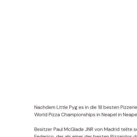
Nachdem Little Pyg es in die 18 besten Pizzer
World Pizza Championships in Neapel in Neapel
Besitzer Paul McGlade JNR von Madrid teilte se
Federico, der als einer der besten Pizzaiolos d