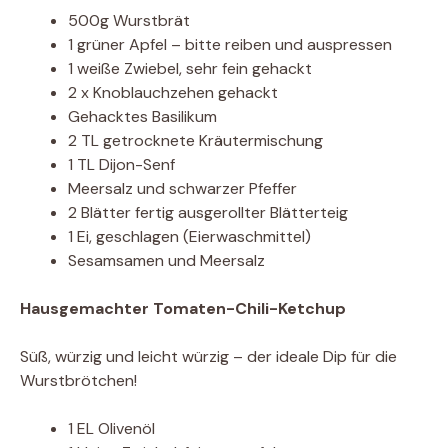
500g Wurstbrät
1 grüner Apfel – bitte reiben und auspressen
1 weiße Zwiebel, sehr fein gehackt
2 x Knoblauchzehen gehackt
Gehacktes Basilikum
2 TL getrocknete Kräutermischung
1 TL Dijon-Senf
Meersalz und schwarzer Pfeffer
2 Blätter fertig ausgerollter Blätterteig
1 Ei, geschlagen (Eierwaschmittel)
Sesamsamen und Meersalz
Hausgemachter Tomaten-Chili-Ketchup
Süß, würzig und leicht würzig – der ideale Dip für die
Wurstbrötchen!
1 EL Olivenöl