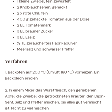
1 kleine Zwiebel, fein gewürfelt
2 Knoblauchzehen, gehackt
2 x rote Chili, fein
400 g gehackte Tomaten aus der Dose
2 EL Tomatenmark
3 EL brauner Zucker
3 EL Essig
½ TL geräuchertes Paprikapulver
Meersalz und schwarzer Pfeffer
Verfahren
1. Backofen auf 200 °C (Umluft 180 °C) vorheizen. Ein
Backblech einölen
2. In einem Mixer das Wurstfleisch, den geriebenen
Apfel, die Zwiebel, die getrockneten Kräuter, den Dijon-
Senf, Salz und Pfeffer mischen, bis alles gut vermischt
ist. Nicht zu viel mischen.