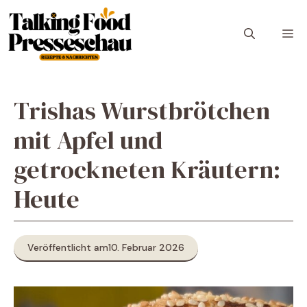
Zum
Inhalt
M
springen
Trishas Wurstbrötchen
mit Apfel und
getrockneten Kräutern:
Heute
Veröffentlicht am
10. Februar 2026