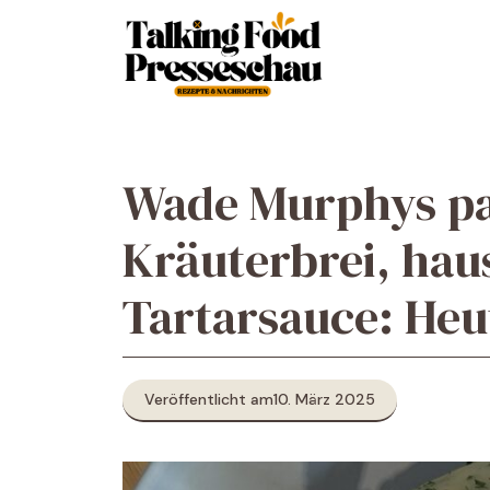
Zum
Inhalt
springen
Wade Murphys pan
Kräuterbrei, ha
Tartarsauce: Heu
Veröffentlicht am
10. März 2025