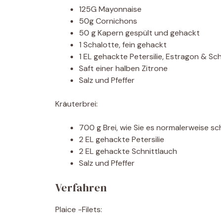
125G Mayonnaise
50g Cornichons
50 g Kapern gespült und gehackt
1 Schalotte, fein gehackt
1 EL gehackte Petersilie, Estragon & Sc
Saft einer halben Zitrone
Salz und Pfeffer
Kräuterbrei:
700 g Brei, wie Sie es normalerweise s
2 EL gehackte Petersilie
2 EL gehackte Schnittlauch
Salz und Pfeffer
Verfahren
Plaice -Filets: