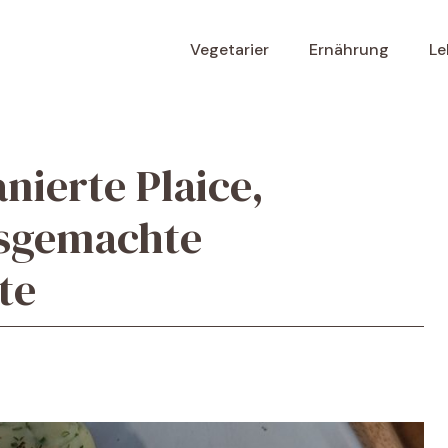
Vegetarier
Ernährung
Le
ierte Plaice,
usgemachte
te