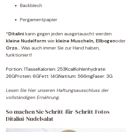
Backblech
Pergamentpapier
*
Ditalini
kann gegen jeden ausgetauscht werden
kleine Nudelform
wie
kleine Muscheln,
Ellbogen
oder
Orzo
… Was auch immer Sie zur Hand haben,
funktioniert!
Portion:
1
Tasse
Kalorien:
253
Kcal
Kohlenhydrate:
26
G
Protein:
6
G
Fett:
14
G
Natrium:
566
mg
Faser:
3
G
Lesen Sie hier unseren Haftungsausschluss der
vollständigen Ernährung.
So machen Sie Schritt-für-Schritt-Fotos
Ditalini-Nudelsalat