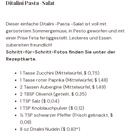
Ditalini Pasta -Salat
Dieser einfache Ditalini -Pasta -Salat ist voll mit
geröstetem Sommergemüse, in Pesto geworfen und mit
einer Prise Feta fertiggestellt. Leckeres und Essen
zubereiten freundlich!
Schritt-für-Schritt-Fotos finden Sie unter der
Rezeptkarte.
1
Tasse
Zucchini
(Mittelwürfel, $ 0,75)
1
Tasse
roter Paprika
(Mittelwürfel, $ 1,48)
2
Tassen
Aubergine
(Mittelwürfel, $ 1,49)
2
TBSP
Olivenöl
(geteilt, $ 0,35)
1
TSP
Salz
($ 0,04)
1
TSP
Knoblauchpulver
($ 0,12)
½
TSP
schwarzer Pfeffer
(Frisch geknackt, $
0,08)
8
oz
Ditalini Nudeln
($ 0,83*)