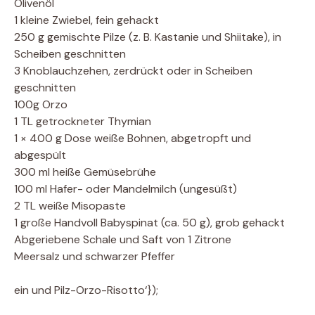
Olivenöl
1 kleine Zwiebel, fein gehackt
250 g gemischte Pilze (z. B. Kastanie und Shiitake), in
Scheiben geschnitten
3 Knoblauchzehen, zerdrückt oder in Scheiben
geschnitten
100g Orzo
1 TL getrockneter Thymian
1 × 400 g Dose weiße Bohnen, abgetropft und
abgespült
300 ml heiße Gemüsebrühe
100 ml Hafer- oder Mandelmilch (ungesüßt)
2 TL weiße Misopaste
1 große Handvoll Babyspinat (ca. 50 g), grob gehackt
Abgeriebene Schale und Saft von 1 Zitrone
Meersalz und schwarzer Pfeffer
ein und Pilz-Orzo-Risotto‘});