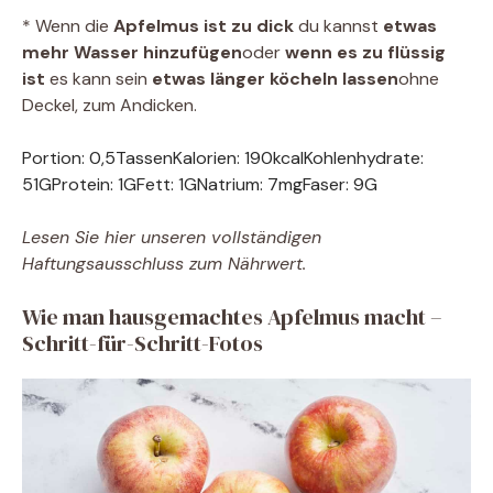
* Wenn die
Apfelmus ist zu dick
du kannst
etwas
mehr Wasser hinzufügen
oder
wenn es zu flüssig
ist
es kann sein
etwas länger köcheln lassen
ohne
Deckel, zum Andicken.
Portion:
0,5
Tassen
Kalorien:
190
kcal
Kohlenhydrate:
51
G
Protein:
1
G
Fett:
1
G
Natrium:
7
mg
Faser:
9
G
Lesen Sie hier unseren vollständigen
Haftungsausschluss zum Nährwert.
Wie man hausgemachtes Apfelmus macht –
Schritt-für-Schritt-Fotos