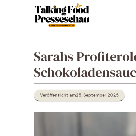
Zum
Inhalt
springen
Sarahs Profiterol
Schokoladensauc
Veröffentlicht am
25. September 2025