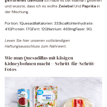
gefrorenes Gemüse
Ich habe es bei Walmart gesehen
und wusste, dass ich es wollte
Zwiebel
Und
Paprika
in
der Mischung.
Portion:
1
Quesadilla
Kalorien:
333
kcal
Kohlenhydrate:
41
G
Protein:
17
G
Fett:
12
G
Natrium:
469
mg
Faser:
9
G
Lesen Sie hier unseren vollständigen
Haftungsausschluss zum Nährwert.
Wie man Quesadillas mit käsigen
Kidneybohnen macht – Schritt-für-Schritt-
Fotos