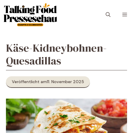
Zum
Inhalt
M
springen
Käse-Kidneybohnen-
Quesadillas
Veröffentlicht am
11. November 2025