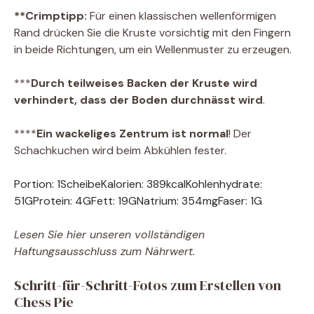
**Crimptipp:
Für einen klassischen wellenförmigen
Rand drücken Sie die Kruste vorsichtig mit den Fingern
in beide Richtungen, um ein Wellenmuster zu erzeugen.
***
Durch teilweises Backen der Kruste wird
verhindert, dass der Boden durchnässt wird
.
****
Ein wackeliges Zentrum ist normal
! Der
Schachkuchen wird beim Abkühlen fester.
Portion:
1
Scheibe
Kalorien:
389
kcal
Kohlenhydrate:
51
G
Protein:
4
G
Fett:
19
G
Natrium:
354
mg
Faser:
1
G
Lesen Sie hier unseren vollständigen
Haftungsausschluss zum Nährwert.
Schritt-für-Schritt-Fotos zum Erstellen von
Chess Pie