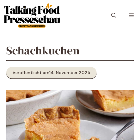
Zum
Inhalt
M
springen
Schachkuchen
Veröffentlicht am
14. November 2025