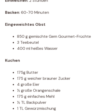
Einweichen
: 2 Stunden
Backen
: 60-70 Minuten
Eingeweichtes Obst
850 g gemischte Gem Gourmet-Früchte
3 Teebeutel
400 ml heißes Wasser
Kuchen
175g Butter
175 g weicher brauner Zucker
4 große Eier
½ große Orangenschale
175 g einfaches Mehl
½ TL Backpulver
1 TL Gewürzmischung