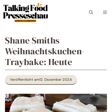
Zum
Inhalt
M
springen
Shane Smiths
Weihnachtskuchen-
Traybake: Heute
Veröffentlicht am
12. Dezember 2024