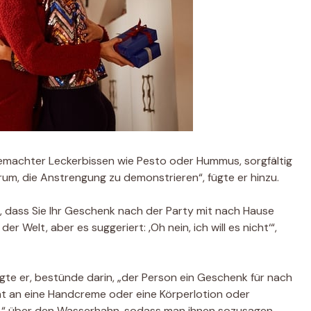
gemachter Leckerbissen wie Pesto oder Hummus, sorgfältig
arum, die Anstrengung zu demonstrieren“, fügte er hinzu.
 dass Sie Ihr Geschenk nach der Party mit nach Hause
 Welt, aber es suggeriert: ‚Oh nein, ich will es nicht‘“,
agte er, bestünde darin, „der Person ein Geschenk für nach
icht an eine Handcreme oder eine Körperlotion oder
ang.“ über den Wasserhahn, sodass man ihnen sozusagen