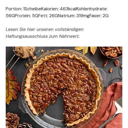
Portion:
1
Scheibe
Kalorien:
463
kcal
Kohlenhydrate:
56
G
Protein:
5
G
Fett:
26
G
Natrium:
319
mg
Faser:
2
G
Lesen Sie hier unseren vollständigen
Haftungsausschluss zum Nährwert.