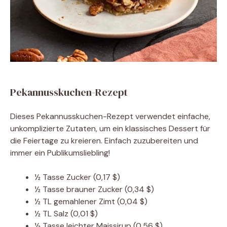
Pekannusskuchen-Rezept
Dieses Pekannusskuchen-Rezept verwendet einfache,
unkomplizierte Zutaten, um ein klassisches Dessert für
die Feiertage zu kreieren. Einfach zuzubereiten und
immer ein Publikumsliebling!
½
Tasse
Zucker
(0,17 $)
½
Tasse
brauner Zucker
(0,34 $)
½
TL
gemahlener Zimt
(0,04 $)
½
TL
Salz
(0,01 $)
½
Tasse
leichter Maissirup
(0,56 $)