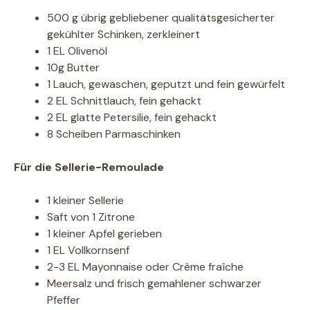
500 g übrig gebliebener qualitätsgesicherter
gekühlter Schinken, zerkleinert
1 EL Olivenöl
10g Butter
1 Lauch, gewaschen, geputzt und fein gewürfelt
2 EL Schnittlauch, fein gehackt
2 EL glatte Petersilie, fein gehackt
8 Scheiben Parmaschinken
Für die Sellerie-Remoulade
1 kleiner Sellerie
Saft von 1 Zitrone
1 kleiner Apfel gerieben
1 EL Vollkornsenf
2-3 EL Mayonnaise oder Crème fraîche
Meersalz und frisch gemahlener schwarzer
Pfeffer